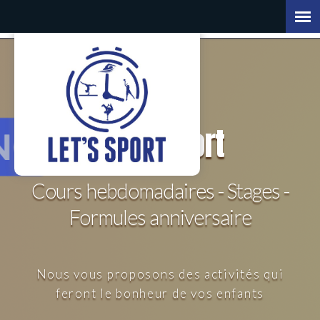
Let's
Sport
Cours hebdomadaires - Stages -
Formules anniversaire
Nous vous proposons des activités qui
feront le bonheur de vos enfants