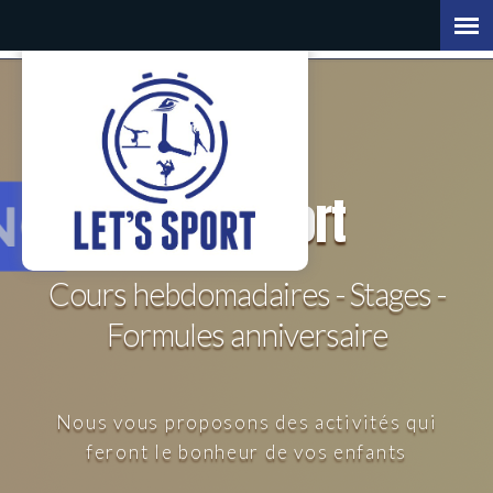
Let's
Sport
Cours hebdomadaires - Stages -
Formules anniversaire
Nous vous proposons des activités qui
feront le bonheur de vos enfants