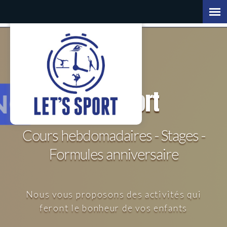
Let's
Sport
Cours hebdomadaires - Stages -
Formules anniversaire
Nous vous proposons des activités qui
feront le bonheur de vos enfants