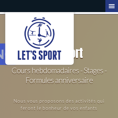
Let's
Sport
Cours hebdomadaires - Stages -
Formules anniversaire
Nous vous proposons des activités qui
feront le bonheur de vos enfants