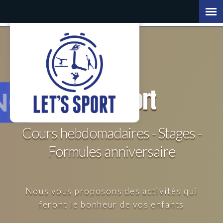
Let's
Sport
Cours hebdomadaires - Stages -
Formules anniversaire
Nous vous proposons des activités qui
feront le bonheur de vos enfants