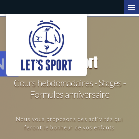
Let's
Sport
Cours hebdomadaires - Stages -
Formules anniversaire
Nous vous proposons des activités qui
feront le bonheur de vos enfants