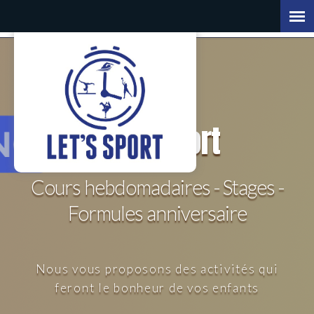
Let's
Sport
Cours hebdomadaires - Stages -
Formules anniversaire
Nous vous proposons des activités qui
feront le bonheur de vos enfants